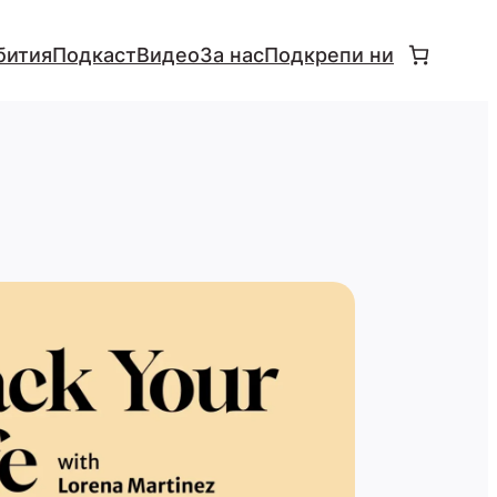
бития
Подкаст
Видео
За нас
Подкрепи ни