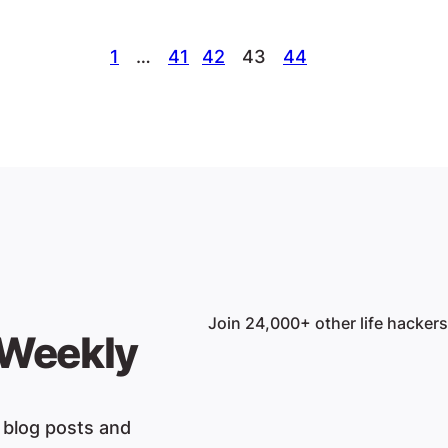
1
…
41
42
43
44
Join 24,000+ other life hackers
 Weekly
t blog posts and