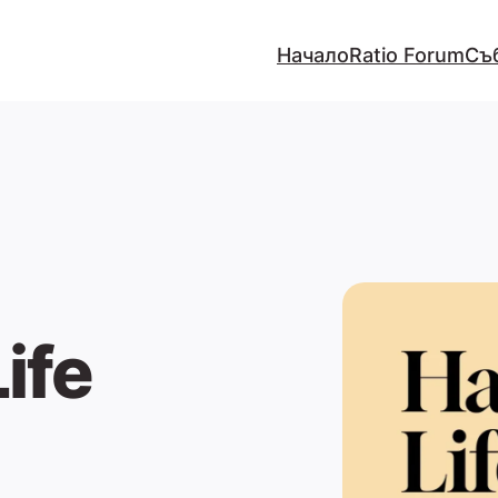
Начало
Ratio Forum
Съ
ife