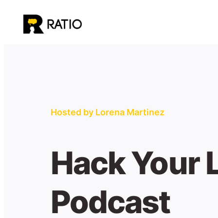
Към
съдържанието
Hosted by Lorena Martinez
Hack Your L
Podcast