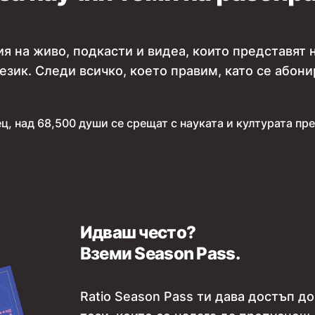
я на живо, подкасти и видеа, които представят 
език. Следи всичко, което правим, като се абони
ц, над 68,500 души се срещат с науката и културата през
Идваш често?
Вземи Season Pass.
Ratio Season Pass ти дава достъп до