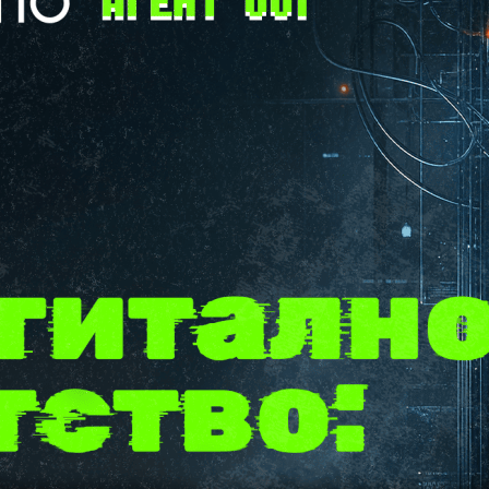
Дигитал
детство:
прокляти
благосл
Поколението, което
никога не е познава
интернет, смартфон
Изкуственият инте
персонализирано о
виртуални учители 
знания, какъвто н
поколение не е има