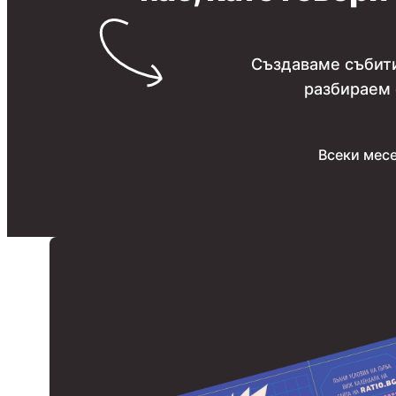
Създаваме събити
разбираем 
Всеки месе