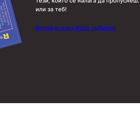
тези, които се налага да пропуснеш.
или за теб!
Искам всички Ratio събития!