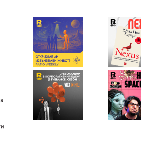
на
ги