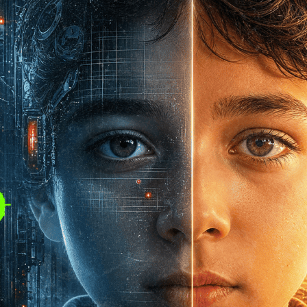
но
е или
овия
 расте днес,
ло свят без
и и алгоритми.
лект вече обещава
бразование,
и достъп до
икое предишно
ло. В същото