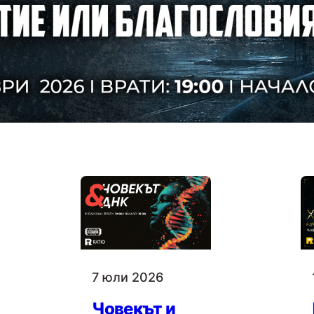
време все повече 
свързват социални
прекомерното врем
проблеми в психичн
концентрацията и 
Към събитието →
7 юли 2026
Човекът и