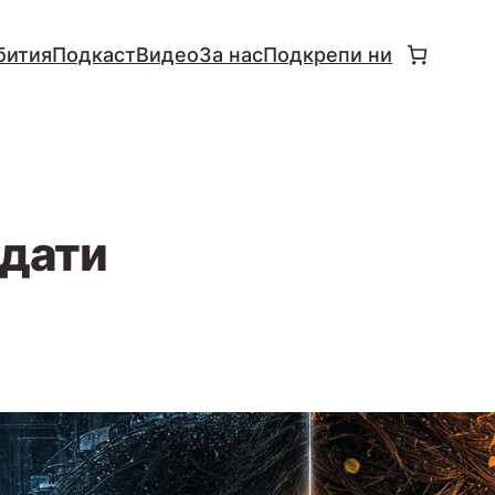
бития
Подкаст
Видео
За нас
Подкрепи ни
 дати