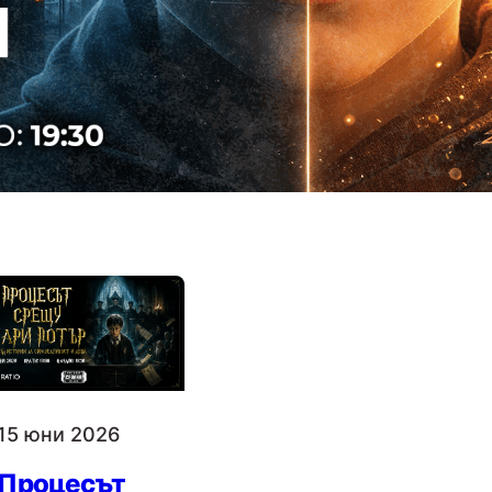
изследвания
те мрежи и
е пред екрана с
ото здраве,
социалното…
15 юни 2026
Процесът