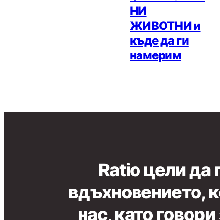
НИ
ЖИВОТНИ и
къде да ги
намерим
Ratio цели да
вдъхновението, к
нас, като говори