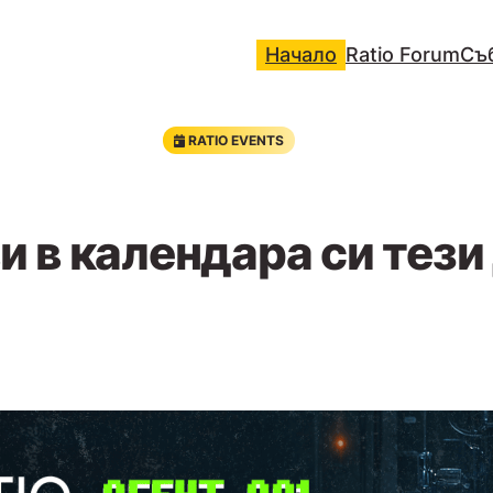
Начало
Ratio Forum
Съ
RATIO EVENTS
и в календара си тези
17 сеп. 2026