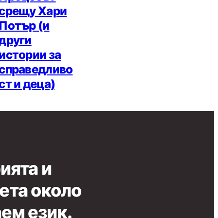
срещу Хари
Потър (и
други
истории за
справедливо
ст и деца)
ията и
вета около
аем език.