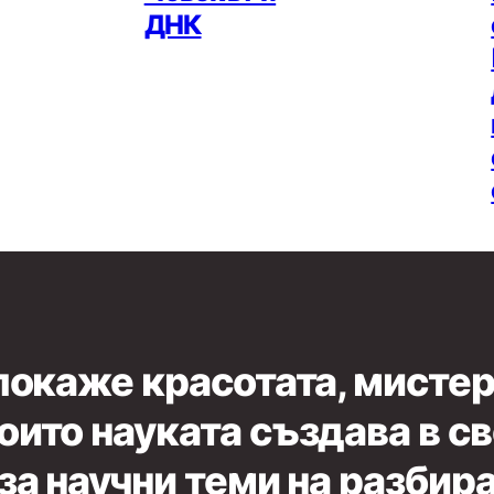
ДНК
 покаже красотата, мистер
оито науката създава в с
 за научни теми на разбир