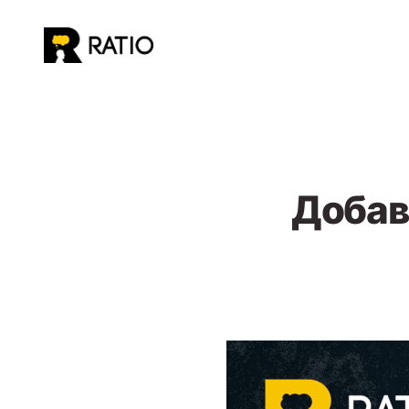
Към
съдържанието
Добав