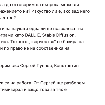
 за да отговорим на въпроса може ли
ажението ни? Изкуство ли е, ако зад него
рчество?
и на науката едва ли не позволяват на
рами като DALL-E, Stable Diffusion,
тист. Тяхното „творчество“ се базира на
и по право не на собственика на
ворим със Сергей Пунчев, Константин
еса си на работа. От Сергей ще разберем
тимизирал и защо това за тях е