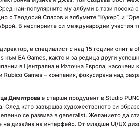
ред най-популярните му албуми в тази посока са 
едно с Теодосий Спасов и албумите “Кукер”, и “Ор
безброй. В неспирните си международни участия 
директор, е специалист с над 15 години опит в об
ims към ЕА Games, както и за редица други успеш
пании в Централна и Източна Европа, насочени 
 и Rubico Games – компания, фокусирана над разр
ица Димитрова
е старши продуцент в Studio PUNC
а. След като завършва художественото си образ
епенно се развива в generalist. Желанието да с
 на дизайна на интерфейс. От младши UI/UX диз