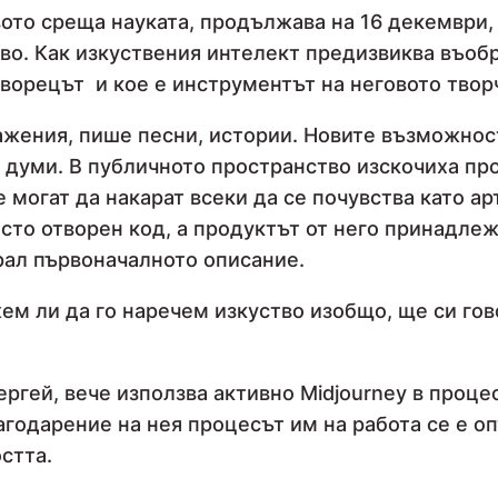
вото среща науката, продължава на 16 декември,
во. Как изкуствения интелект предизвиква въобр
е творецът и кое е инструментът на неговото тво
жения, пише песни, истории. Новите възможност
 думи. В публичното пространство изскочиха прог
е могат да накарат всеки да се почувства като ар
есто отворен код, а продуктът от него принадлеж
арал първоначалното описание.
ожем ли да го наречем изкуство изобщо, ще си го
Сергей, вече използва активно Midjourney в проц
агодарение на нея процесът им на работа се е оп
остта.