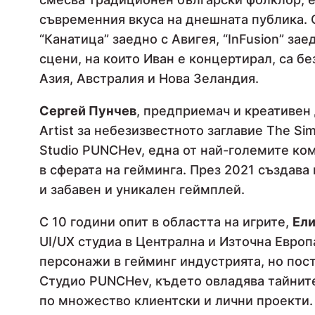
съвременния вкуса на днешната публика. С
“Канатица” заедно с Авигея, “InFusion” за
сцени, на които Иван е концертирал, са 
Азия, Австралия и Нова Зеландия.
Сергей Пунчев
, предприемач и креативен 
Artist за небезизвестното заглавие The S
Studio PUNCHev, една от най-големите ком
в сферата на гейминга. През 2021 създава
и забавен и уникален геймплей.
С 10 години опит в областта на игрите,
Ел
UI/UX студиа в Централна и Източна Европ
персонажи в гейминг индустрията, но пост
Студио PUNCHev, където овладява тайните
по множество клиентски и лични проекти.