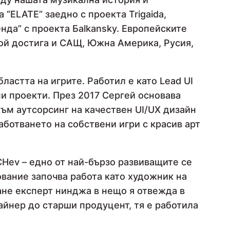
“ELATE” заедно с проекта Trigaida,
енда” с проекта Бalkansky. Европейските
той достига и САЩ, Южна Америка, Русия,
ластта на игрите. Работил е като Lead UI
ни проекти. През 2017 Сергей основава
към аутсорсинг на качествен UI/UX дизайн
аботването на собствени игри с красив арт
Hev – едно от най-бързо развиващите се
ование започва работа като художник на
тане експерт нинджа в нещо я отвежда в
айнер до старши продуцент, тя е работила