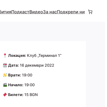
бития
Подкаст
Видео
За нас
Подкрепи ни
Локация:
Клуб „Терминал 1“
Дата:
16 декември 2022
Врати:
19:00
Начало:
19:00
Билети:
15 BGN