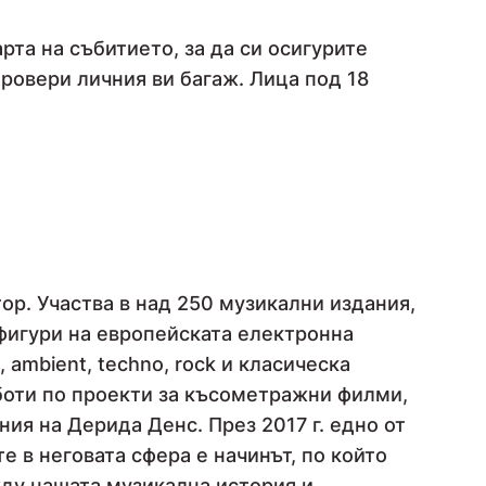
та на събитието, за да си осигурите
ровери личния ви багаж. Лица под 18
ор. Участва в над 250 музикални издания,
фигури на европейската електронна
 ambient, techno, rock и класическа
аботи по проекти за късометражни филми,
ния на Дерида Денс. През 2017 г. едно от
е в неговата сфера е начинът, по който
ду нашата музикална история и