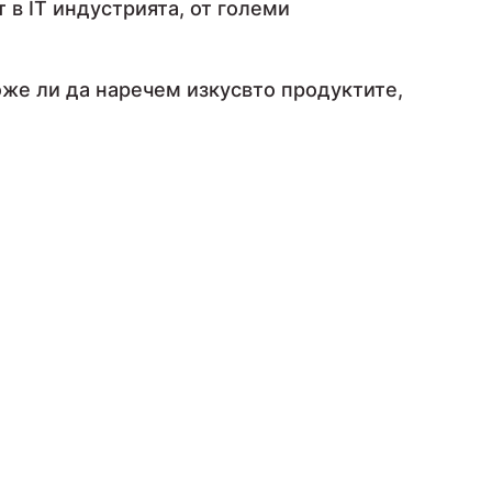
 в IT индустрията, от големи
може ли да наречем изкусвто продуктите,