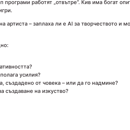
 програми работят „отвътре“. Кив има богат опит
игри.
а артиста – заплаха ли е AI за творчеството и 
дно:
еативността?
 полага усилия?
а, създадено от човека – или да го надмине?
за създаване на изкуство?