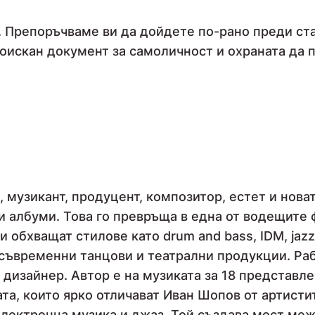
 Препоръчваме ви да дойдете по-рано преди стар
оискан документ за самоличност и охраната да п
 музикант, продуцент, композитор, естет и новат
и албуми. Това го превръща в една от водещите 
обхващат стилове като drum and bass, IDM, jazz,
а съвременни танцови и театрални продукции. Р
дизайнер. Автор е на музиката за 18 представле
та, които ярко отличават Иван Шопов от артистит
лектронна музика и джаз. Той създава мост меж