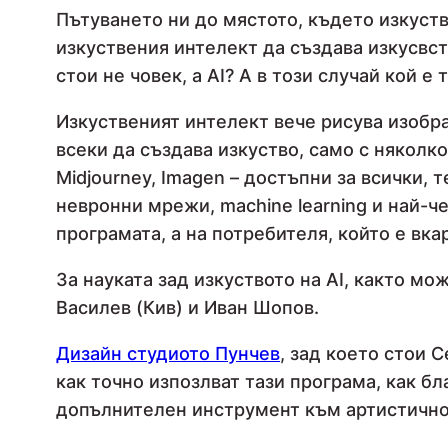
Пътуването ни до мястото, където изкуст
изкуствения интелект да създава изкусвст
стои не човек, а AI? А в този случай кой 
Изкуственият интелект вече рисува изобра
всеки да създава изкуство, само с няколко
Midjourney, Imagen – достъпни за всички, т
невронни мрежи, machine learning и най-ч
програмата, а на потребителя, който е вк
За науката зад изкуството на AI, както м
Василев (Кив) и Иван Шопов.
Дизайн студиото Пунчев
, зад което стои 
как точно изпозлват тази програма, как бл
допълнителен инструмент към артистичн