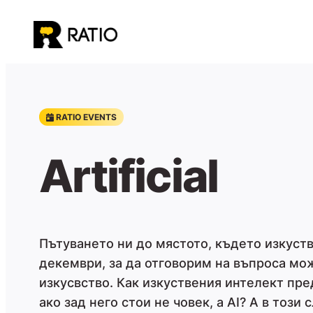
Към
съдържанието
RATIO EVENTS
Artificial
Пътуването ни до мястото, където изкуст
декември, за да отговорим на въпроса мо
изкусвство. Как изкуствения интелект пре
ако зад него стои не човек, а AI? А в тоз