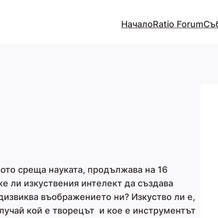
Начало
Ratio Forum
Съ
вото среща науката, продължава на 16
же ли изкуствения интелект да създава
дизвиква въображението ни? Изкуство ли е,
и случай кой е творецът и кое е инструментът