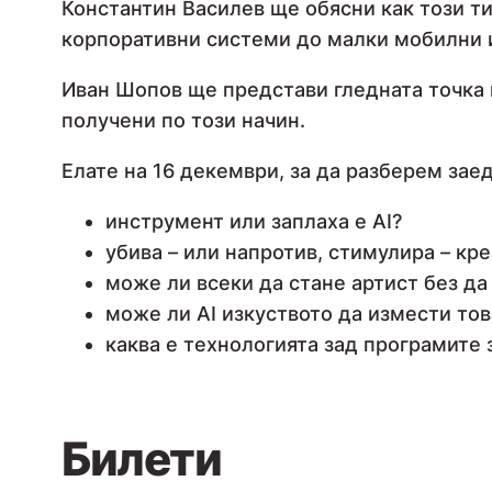
Константин Василев ще обясни как този тип
корпоративни системи до малки мобилни 
Иван Шопов ще представи гледната точка н
получени по този начин.
Елате на 16 декември, за да разберем зае
инструмент или заплаха е AI?
убива – или напротив, стимулира – кр
може ли всеки да стане артист без да
може ли AI изкуството да измести тов
каква е технологията зад програмите 
Билети