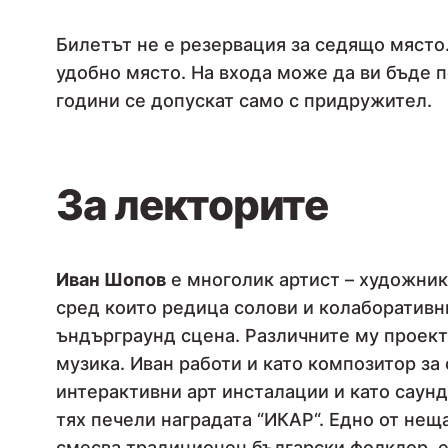
Билетът не е резервация за седящо място.
удобно място. На входа може да ви бъде п
години се допускат само с придружител.
За лекторите
Иван Шопов
е многолик артист – художник,
сред които редица солови и колаборативн
ъндърграунд сцена. Различните му проекти 
музика. Иван работи и като композитор з
интерактивни арт инсталации и като саунд 
тях печели наградата “ИКАР“. Едно от неща
смесва традиционен български фолклор, е