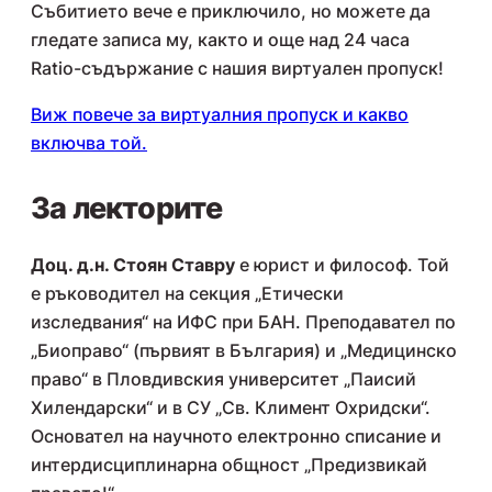
Събитието вече е приключило, но можете да
гледате записа му, както и още над 24 часа
Ratio-съдържание с нашия виртуален пропуск!
Виж повече за виртуалния пропуск и какво
включва той.
За лекторите
Доц. д.н. Стоян Ставру
е юрист и философ. Той
е ръководител на секция „Етически
изследвания“ на ИФС при БАН. Преподавател по
„Биоправо“ (първият в България) и „Медицинско
право“ в Пловдивския университет „Паисий
Хилендарски“ и в СУ „Св. Климент Охридски“.
Основател на научното електронно списание и
интердисциплинарна общност „Предизвикай