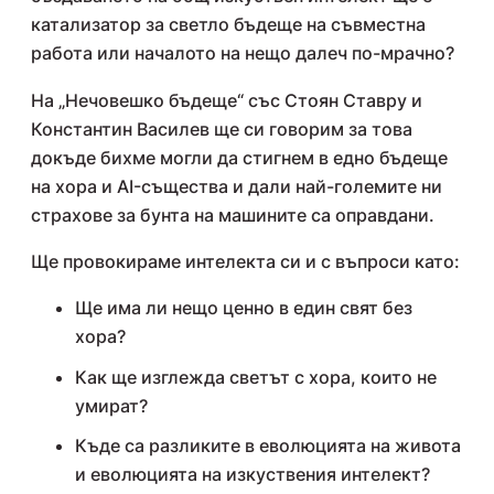
катализатор за светло бъдеще на съвместна
работа или началото на нещо далеч по-мрачно?
На „Нечовешко бъдеще“ със Стоян Ставру и
Константин Василев ще си говорим за това
докъде бихме могли да стигнем в едно бъдеще
на хора и AI-същества и дали най-големите ни
страхове за бунта на машините са оправдани.
Ще провокираме интелекта си и с въпроси като:
Ще има ли нещо ценно в един свят без
хора?
Как ще изглежда светът с хора, които не
умират?
Къде са разликите в еволюцията на живота
и еволюцията на изкуствения интелект?