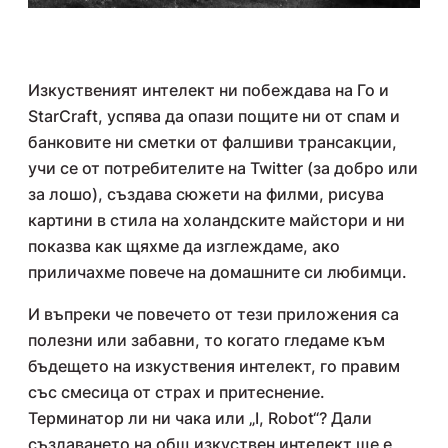
Изкуственият интелект ни побеждава на Го и
StarCraft, успява да опази пощите ни от спам и
банковите ни сметки от фалшиви трансакции,
учи се от потребителите на Twitter (за добро или
за лошо), създава сюжети на филми, рисува
картини в стила на холандските майстори и ни
показва как щяхме да изглеждаме, ако
приличахме повече на домашните си любимци.
И въпреки че повечето от тези приложения са
полезни или забавни, то когато гледаме към
бъдещето на изкуствения интелект, го правим
със смесица от страх и притеснение.
Терминатор ли ни чака или „I, Robot“? Дали
създаването на общ изкуствен интелект ще е