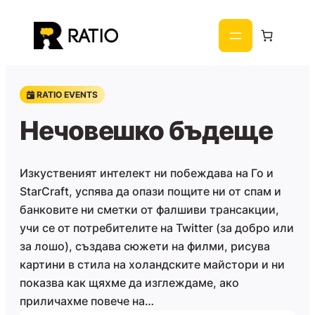
Към
съдържанието
RATIO EVENTS
Нечовешко бъдеще
Изкуственият интелект ни побеждава на Го и
StarCraft, успява да опази пощите ни от спам и
банковите ни сметки от фалшиви трансакции,
учи се от потребителите на Twitter (за добро или
за лошо), създава сюжети на филми, рисува
картини в стила на холандските майстори и ни
показва как щяхме да изглеждаме, ако
приличахме повече на…