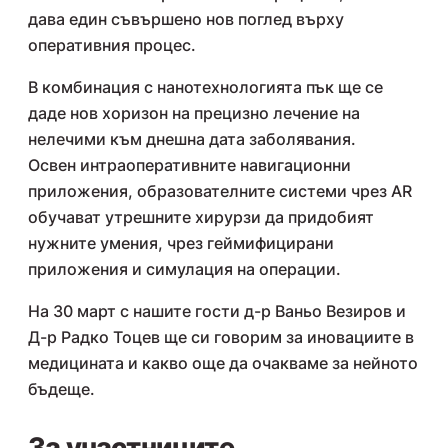
дава един съвършено нов поглед върху
оперативния процес.
В комбинация с нанотехнологията пък ще се
даде нов хоризон на прецизно лечение на
нелечими към днешна дата заболявания.
Освен интраоперативните навигационни
приложения, образователните системи чрез AR
обучават утрешните хирурзи да придобият
нужните умения, чрез геймифицирани
приложения и симулация на операции.
На 30 март с нашите гости д-р Ваньо Везиров и
Д-р Радко Тоцев ще си говорим за иновациите в
медицината и какво още да очакваме за нейното
бъдеще.
За участниците