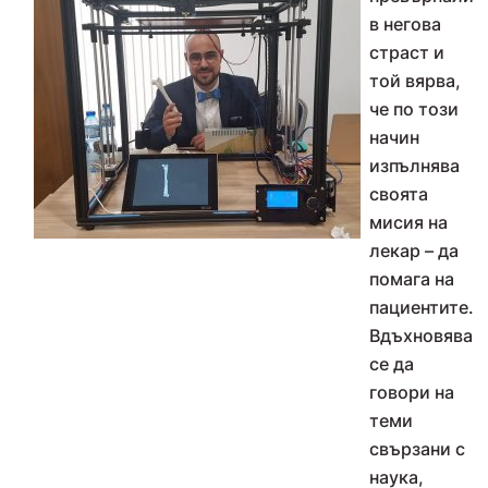
в негова
страст и
той вярва,
че по този
начин
изпълнява
своята
мисия на
лекар – да
помага на
пациентите.
Вдъхновява
се да
говори на
теми
свързани с
наука,