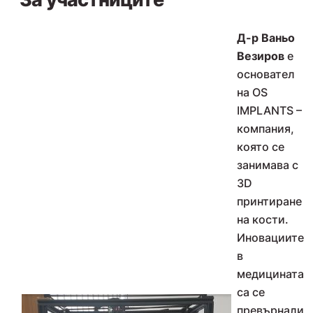
Д-р Ваньо
Везиров
е
основател
на OS
IMPLANTS –
компания,
която се
занимава с
3D
принтиране
на кости.
Иновациите
в
медицината
са се
превърнали