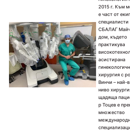
2015 г. Към 
е част от еки
специалисти 
СБАЛАГ Май
дом, където
практикува
високотехно
асистирана
гинекологичн
хирургия с р
Винчи – най-
ниво хирурги
щадяща паци
р Тоцев е пр
множество
международ
специализаци