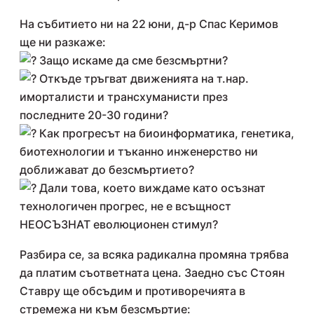
На събитието ни на 22 юни, д-р Спас Керимов
ще ни разкаже:
Защо искаме да сме безсмъртни?
Откъде тръгват движенията на т.нар.
иморталисти и трансхуманисти през
последните 20-30 години?
Как прогресът на биоинформатика, генетика,
биотехнологии и тъканно инженерство ни
доближават до безсмъртието?
Дали това, което виждаме като осъзнат
технологичен прогрес, не е всъщност
НЕОСЪЗНАТ еволюционен стимул?
Разбира се, за всяка радикална промяна трябва
да платим съответната цена. Заедно със Стоян
Ставру ще обсъдим и противоречията в
стремежа ни към безсмъртие: