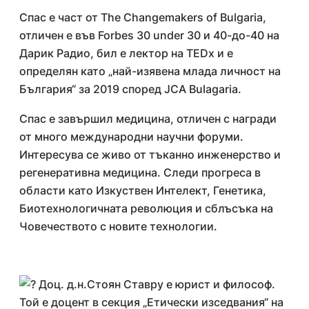
Спас е част от The Changemakers of Bulgaria,
отличен е във Forbes 30 under 30 и 40-до-40 на
Дарик Радио, бил е лектор на TEDx и е
определян като „най-изявена млада личност на
България“ за 2019 според JCA Bulagaria.
Спас е завършил медицина, отличен с награди
от много международни научни форуми.
Интересува се живо от тъканно инженерство и
регенеративна медицина. Следи прогреса в
области като Изкуствен Интелект, Генетика,
Биотехнологичната революция и сблъсъка на
Човечеството с новите технологии.
Доц. д.н.Стоян Ставру е юрист и философ.
Той е доцент в секция „Етически изседвания“ на