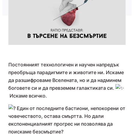
Постоянният технологичен и научен напредък
преобръща парадигмите и животите ни. Искаме
да разшифроваме Вселената, но и да надминем
боговете си и да превземем галактиката си.
Искаме всичко.
Един от последните бастиони, непокорени от
човечеството, остава смъртта. Но дали
експоненциалният прогрес ни позволява да
поискаме безсмъртие?