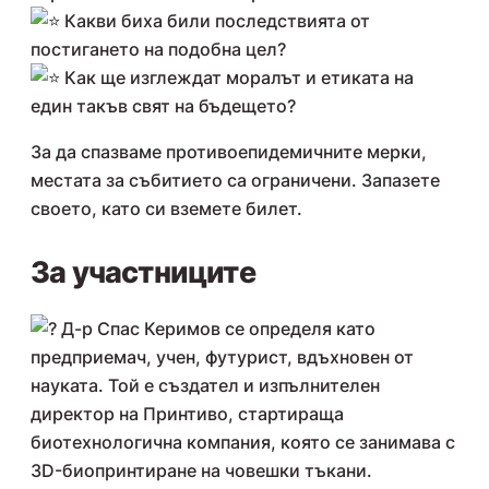
Какви биха били последствията от
постигането на подобна цел?
Как ще изглеждат моралът и етиката на
един такъв свят на бъдещето?
За да спазваме противоепидемичните мерки,
местата за събитието са ограничени. Запазете
своето, като си вземете билет.
За участниците
Д-р Спас Керимов се определя като
предприемач, учен, футурист, вдъхновен от
науката. Той е създател и изпълнителен
директор на Принтиво, стартираща
биотехнологична компания, която се занимава с
3D-биопринтиране на човешки тъкани.