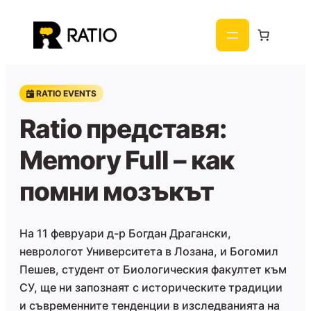
Към
съдържанието
RATIO EVENTS
Ratio представя:
Memory Full – как
помни мозъкът
На 11 февруари д-р Богдан Драгански,
неврологот Университета в Лозана, и Богомил
Пешев, студент от Биологическия факултет към
СУ, ще ни запознаят с историческите традиции
и съвременните тенденции в изследванията на