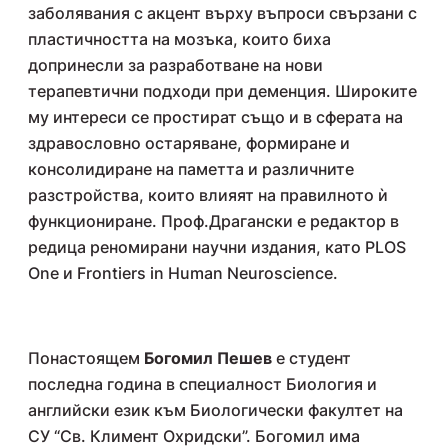
заболявания с акцент върху въпроси свързани с
пластичността на мозъка, които биха
допринесли за разработване на нови
терапевтични подходи при деменция. Широките
му интереси се простират също и в сферата на
здравословно остаряване, формиране и
консолидиране на паметта и различните
разстройства, които влияят на правилното ѝ
функциониране. Проф.Драгански е редактор в
редица реномирани научни издания, като PLOS
One и Frontiers in Human Neuroscience.
Понастоящем
Богомил Пешев
е студент
последна година в специалност Биология и
английски език към Биологически факултет на
СУ “Св. Климент Охридски”. Богомил има