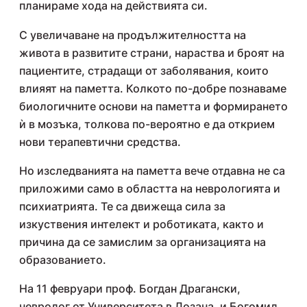
планираме хода на действията си.
С увеличаване на продължителността на
живота в развитите страни, нараства и броят на
пациентите, страдащи от заболявания, които
влияят на паметта. Колкото по-добре познаваме
биологичните основи на паметта и формирането
ѝ в мозъка, толкова по-вероятно е да открием
нови терапевтични средства.
Но изследванията на паметта вече отдавна не са
приложими само в областта на неврологията и
психиатрията. Те са движеща сила за
изкуствения интелект и роботиката, както и
причина да се замислим за организацията на
образованието.
На 11 февруари проф. Богдан Драгански,
невролог от Университета в Лозана, и Богомил