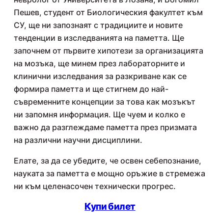
Пешев, студент от Биологическия факултет към
СУ, ще ни запознаят с традициите и новите
тенденции в изследванията на паметта. Ще
започнем от първите хипотези за организацията
на мозъка, ще минем през лабораторните и
клинични изследвания за разкриване как се
формира паметта и ще стигнем до най-
съвременните концепции за това как мозъкът
ни запомня информация. Ще чуем и колко е
важно да разглеждаме паметта през призмата
на различни научни дисциплини.
Елате, за да се убедите, че освен себепознание,
науката за паметта е мощно оръжие в стремежа
ни към целенасочен технически прогрес.
Купи билет