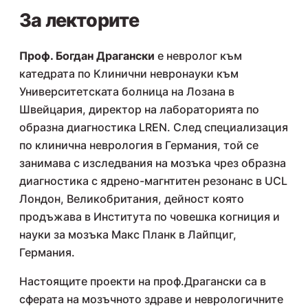
За лекторите
Проф. Богдан Драгански
е невролог към
катедрата по Клинични невронауки към
Университетската болница на Лозана в
Швейцария, директор на лабораторията по
образна диагностика LREN. След специализация
по клинична неврология в Германия, той се
занимава с изследвания на мозъка чрез образна
диагностика с ядрено-магнтитен резонанс в UCL
Лондон, Великобритания, дейност която
продъжава в Института по човешка когниция и
науки за мозъка Макс Планк в Лайпциг,
Германия.
Настоящите проекти на проф.Драгански са в
сферата на мозъчното здраве и неврологичните