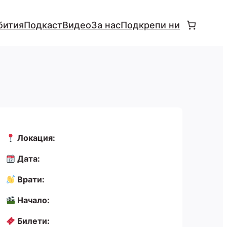
бития
Подкаст
Видео
За нас
Подкрепи ни
Локация:
Дата:
Врати:
Начало:
Билети: