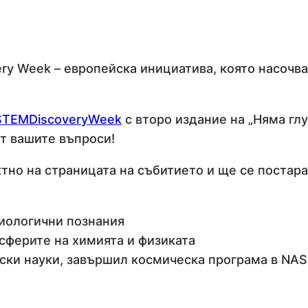
ry Week – европейска инициатива, която насочв
STEMDiscoveryWeek
с второ издание на „Няма глу
т вашите въпроси!
тно на страницата на събитието и ще се постара
иологични познания
 сферите на химията и физиката
ски науки, завършил космическа програма в NA