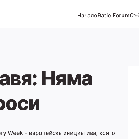
Начало
Ratio Forum
Съ
тавя: Няма
роси
ry Week – европейска инициатива, която