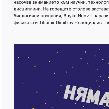
насочва вниманието към научни, техноло
дисциплини. На горещите столове застават
биологични познания, Boyko Neov – парази
физиката и Tihomir Dimitrov – специалист 