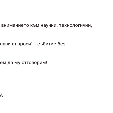
а вниманието към научни, технологични,
пави въпроси“ – събитие без
ем да му отговорим!
SA