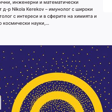
гични, инженерни и математически
 д-р Nikola Kerekov – имунолог с широки
толог с интереси и в сферите на химията и
по космически науки,…