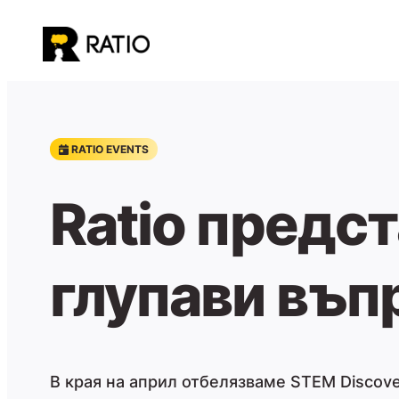
Към
съдържанието
RATIO EVENTS
Ratio предс
глупави въп
В края на април отбелязваме STEM Discove