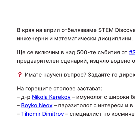
В края на април отбелязваме STEM Discove
инженерни и математически дисциплини.
Ще се включим в над 500-те събития от
#
предварителен сценарий, изцяло водено о
Имате научен въпрос? Задайте го дирек
На горещите столове застават:
– д-р
Nikola Kerekov
– имунолог с широки б
–
Boyko Neov
– паразитолог с интереси и в
–
Tihomir Dimitrov
– специалист по космиче