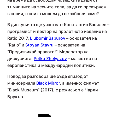
тъмниците на техните тела, за да ги превърнем
в копия, с които можем да се забавляваме?
В дискусията ще участват: Константин Василев –
програмист и лектор на пролетното издание на
Ratio 2017,
Liubomir Baburov
– основател на
“Ratio” и
Stoyan Stavru
– основател на
“Предизвикай правото!”. Модератор на
дискусията:
Petko Zhelyazov
– магистър по
европеистика и международни политики.
Повод за разговора ще бъде епизод от
минисериала
Black Mirror
, а именно: филмът
“Black Museum” (2017), с режисьор е Чарли
Брукър.