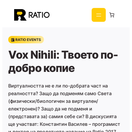
Към
съдържанието
RATIO EVENTS
Vox Nihili: Твоето по-
добро копие
Виртуалността не е ли по-добрата част на
реалността? Защо да подменям само Света
(физически/биологичен за виртуален/
електронен)? Защо да не подменя и
(представата за) самия себе си? В дискусията
ще участват: Константин Василев – програмист
и лектор на пролетното издание на Ratio 2017,