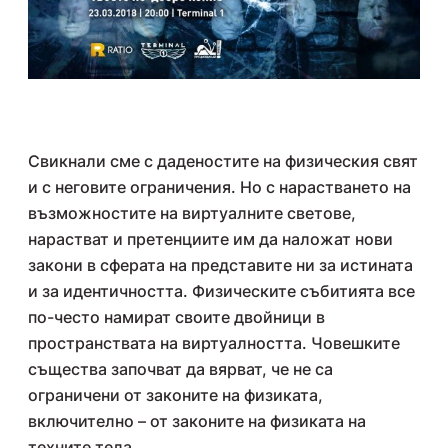
Свикнали сме с даденостите на физическия свят
и с неговите ограничения. Но с нарастването на
възможностите на виртуалните светове,
нарастват и претенциите им да наложат нови
закони в сферата на представите ни за истината
и за идентичността. Физическите събитията все
по-често намират своите двойници в
пространствата на виртуалността. Човешките
същества започват да вярват, че не са
ограничени от законите на физиката,
включително – от законите на физиката на
техните тела.