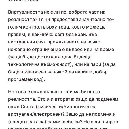
Виртуалността не е ли по-добрата част на
реалността? Тя ни предоставя значително по-
голям контрол върху това, което може да
правим, и най-вече: свят без край. Във
виртуалния свят премахването на всяко
нежелано ограничение е въпрос или на време
(за да бъде достигната една бъдеща
технологична възможност), или на пари (за да
бъде възложено на някой да напише добър
програмен код).
Но това е само първата голяма битка за
реалността. Ето я и втората: защо да подменям
само Света (физически/биологичен за
виртуален/електронен)? Защо да не подменя и
(представата за) самия себе си? Не е ли въпрос
на време да освободим човешките души от