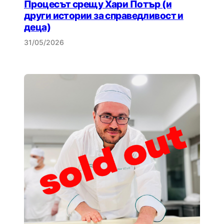
Процесът срещу Хари Потър (и
други истории за справедливост и
деца)
31/05/2026