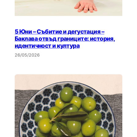
5 Юни – Събитие и дегустация –
Баклава отвъд границите: история,
идентичност и култура
26/05/2026